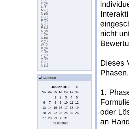
individue
K (0)
L (5)
M (0)
Interakti
N (0)
O (0)
P (7)
eingesch
Q (0)
R (1)
S (0)
nicht un
T (0)
U (0)
Bewertu
V (1)
W (0)
X (0)
Y (0)
Z (1)
Ä (0)
Dieses V
Ö (0)
Ü (1)
Phasen.
Calendar
Januar 2019
»
1. Phase
So
Mo
Di
Mi
Do
Fr
Sa
1
2
3
4
5
Formuli
6
7
8
9
10
11
12
13
14
15
16
17
18
19
oder Lö
20
21
22
23
24
25
26
27
28
29
30
31
an Hand
07.08.2026