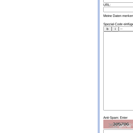
URL:
Meine Daten merken
Spezial-Code einfüg
Anti-Spam: Enter