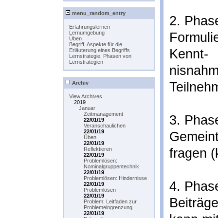
menu_random_entry
2. Phase
Erfahrungslernen
Lernumgebung
Formuli
Üben
Begriff, Aspekte für die
Kennt-
Erläuterung eines Begriffs
Lernstrategie, Phasen von
Lernstrategien
nisnahme
Archiv
Teilneh
View Archives
2019
Januar
Zeitmanagement
3. Phas
22/01/19
Veranschaulichen
22/01/19
Gemeint
Üben
22/01/19
Reflektieren
fragen (
22/01/19
Problemlösen:
Nominalgruppentechnik
22/01/19
Problemlösen: Hindernisse
4. Phas
22/01/19
Problemlösen
22/01/19
Beiträg
Problem: Leitfaden zur
Problemeingrenzung
22/01/19