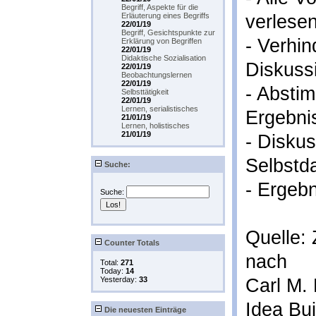
Begriff, Aspekte für die
Erläuterung eines Begriffs
verlese
22/01/19
Begriff, Gesichtspunkte zur
- Verhin
Erklärung von Begriffen
22/01/19
Didaktische Sozialisation
Diskuss
22/01/19
Beobachtungslernen
22/01/19
- Absti
Selbsttätigkeit
22/01/19
Lernen, serialistisches
Ergebni
21/01/19
Lernen, holistisches
21/01/19
- Disku
Selbstda
Suche:
- Ergeb
Suche:
Quelle:
Counter Totals
nach
Total:
271
Today:
14
Yesterday:
33
Carl M.
Idea Bui
Die neuesten Einträge