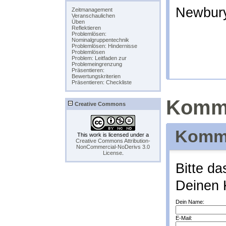
Newbury
Zeitmanagement
Veranschaulichen
Üben
Reflektieren
Problemlösen:
Nominalgruppentechnik
Problemlösen: Hindernisse
Problemlösen
Problem: Leitfaden zur
Problemeingrenzung
Präsentieren:
Bewertungskriterien
Präsentieren: Checkliste
Komm
Creative Commons
Komme
This work is licensed under a
Creative Commons Attribution-
NonCommercial-NoDerivs 3.0
License
.
Bitte da
Deinen 
Dein Name:
E-Mail: