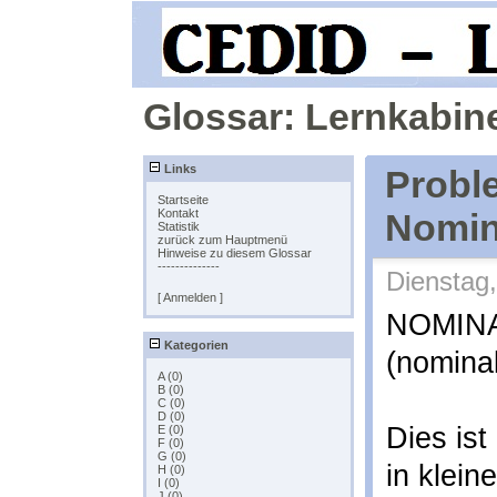
Glossar: Lernkabine
Links
Probl
Startseite
Kontakt
Nomin
Statistik
zurück zum Hauptmenü
Hinweise zu diesem Glossar
--------------
Dienstag,
[ Anmelden ]
NOMIN
Kategorien
(nomina
A (0)
B (0)
C (0)
D (0)
Dies is
E (0)
F (0)
G (0)
in klein
H (0)
I (0)
J (0)