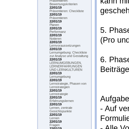
kann mi
Präsentieren:
Bewertungskriterien
22/01/19
gescheh
Präsentieren: Checkliste
22/01/19
Präsentieren
22/01/19
Planen
5. Phas
22/01/19
Performanz
22/01/19
(Pro un
Notieren
22/01/19
Lernvoraussetzungen
22/01/19
Lernumgebung: Checkliste
zur Analyse und Gestaltung
6. Phas
22/01/19
LERNUMGEBUNGEN,
LERNERFAHRUNGEN
Beiträg
UND LERNKULTUREN
22/01/19
Lernumgebung
22/01/19
Lernstrategie, Phasen von
Lernstrategien
22/01/19
Lernstrategie
Aufgabe
22/01/19
Erfahrungslernen
22/01/19
- Auf ve
Lernen, zentrale
Gesichtspunkte
22/01/19
Formuli
Lernen
22/01/19
Fragen
- Alle V
22/01/19