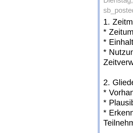
Dienstag,
sb_poste
1. Zeit
* Zeitu
* Einhal
* Nutzu
Zeitver
2. Glie
* Vorha
* Plausi
* Erkenn
Teilneh