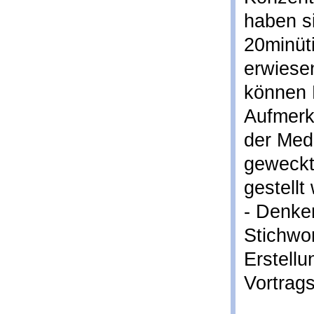
haben s
20minüti
erwiese
können 
Aufmerk
der Med
geweckt
gestellt
- Denken
Stichwo
Erstellu
Vortrags