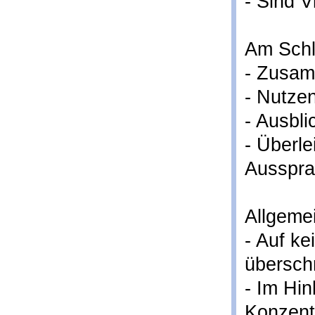
- Sind V
Am Schl
- Zusam
- Nutze
- Ausbli
- Überle
Ausspra
Allgemei
- Auf ke
überschr
- Im Hin
Konzentr