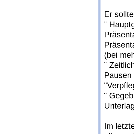
Er sollt
¨ Haupt
Präsent
Präsent
(bei me
¨ Zeitli
Pausen 
"Verpfl
¨ Gegeb
Unterla
Im letzt