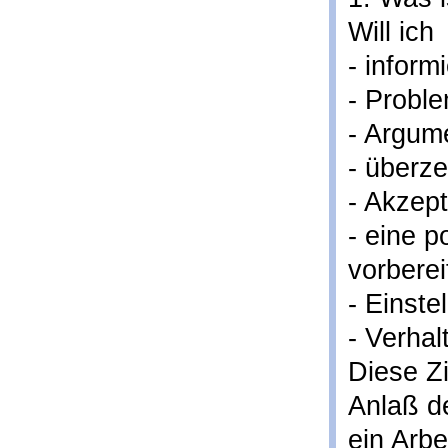
Will ich
- inform
- Probl
- Argum
- überz
- Akzep
- eine p
vorberei
- Einste
- Verha
Diese Zi
Anlaß de
ein Arbe