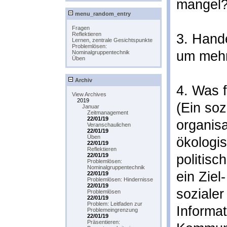
mangel?
menu_random_entry
Fragen
Reflektieren
3. Hand
Lernen, zentrale Gesichtspunkte
Problemlösen:
um meh
Nominalgruppentechnik
Üben
Archiv
4. Was f
View Archives
2019
(Ein soz
Januar
Zeitmanagement
22/01/19
organis
Veranschaulichen
22/01/19
Üben
ökologi
22/01/19
Reflektieren
22/01/19
politisc
Problemlösen:
Nominalgruppentechnik
ein Ziel
22/01/19
Problemlösen: Hindernisse
22/01/19
sozialer 
Problemlösen
22/01/19
Problem: Leitfaden zur
Informat
Problemeingrenzung
22/01/19
Präsentieren: