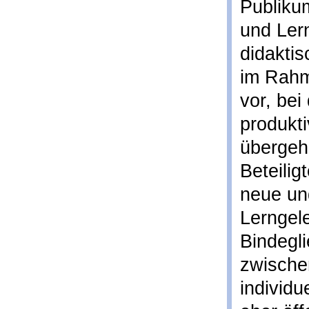
Publikum
und Ler
didakti
im Rahm
vor, bei
produkti
übergehe
Beteilig
neue un
Lerngele
Bindegli
zwische
individ