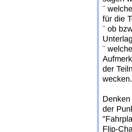
¨ welche
für die
¨ ob bz
Unterla
¨ welche
Aufmerk
der Tei
wecken
Denken 
der Pun
"Fahrpla
Flip-Cha