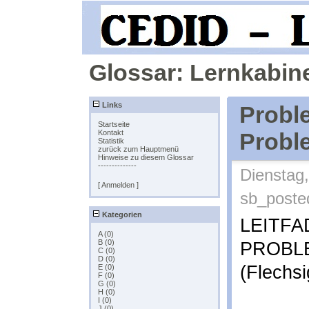
Glossar: Lernkabine
Links
Proble
Startseite
Kontakt
Probl
Statistik
zurück zum Hauptmenü
Hinweise zu diesem Glossar
--------------
Dienstag,
[ Anmelden ]
sb_poste
Kategorien
LEITFA
A (0)
B (0)
PROBL
C (0)
D (0)
(Flechs
E (0)
F (0)
G (0)
H (0)
I (0)
J (0)