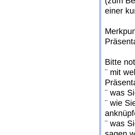
(zum Bei
einer k
Merkpun
Präsent
Bitte no
¨ mit we
Präsenta
¨ was Si
¨ wie S
anknüpf
¨ was S
sagen w