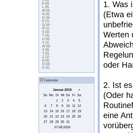
1. Was i
K (0)
L (5)
M (0)
(Etwa e
N (0)
O (0)
P (7)
unbefrie
Q (0)
R (1)
S (0)
Werten 
T (0)
U (0)
Abweich
V (1)
W (0)
X (0)
Regelun
Y (0)
Z (1)
Ä (0)
oder Ha
Ö (0)
Ü (1)
Calendar
2. Ist e
Januar 2019
»
(Oder h
So
Mo
Di
Mi
Do
Fr
Sa
1
2
3
4
5
Routinef
6
7
8
9
10
11
12
13
14
15
16
17
18
19
eine Ant
20
21
22
23
24
25
26
27
28
29
30
31
vorüber
07.08.2026