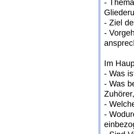
- Thema
Glieder
- Ziel d
- Vorge
ansprec
Im Haupt
- Was is
- Was be
Zuhörer,
- Welche
- Wodur
einbezo