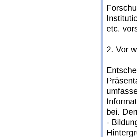
Forschun
Instituti
etc. vors
2. Vor 
Entsche
Präsenta
umfass
Informat
bei. Den
- Bildun
Hinterg