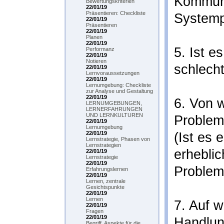
Kommuni
Bewertungskriterien
22/01/19
Präsentieren: Checkliste
Systemp
22/01/19
Präsentieren
22/01/19
Planen
22/01/19
5. Ist e
Performanz
22/01/19
Notieren
schlecht
22/01/19
Lernvoraussetzungen
22/01/19
Lernumgebung: Checkliste
zur Analyse und Gestaltung
22/01/19
6. Von 
LERNUMGEBUNGEN,
LERNERFAHRUNGEN
UND LERNKULTUREN
Proble
22/01/19
Lernumgebung
22/01/19
(Ist es 
Lernstrategie, Phasen von
Lernstrategien
erheblic
22/01/19
Lernstrategie
22/01/19
Problem
Erfahrungslernen
22/01/19
Lernen, zentrale
Gesichtspunkte
22/01/19
Lernen
7. Auf 
22/01/19
Fragen
22/01/19
Handlun
Begriff, Aspekte für die