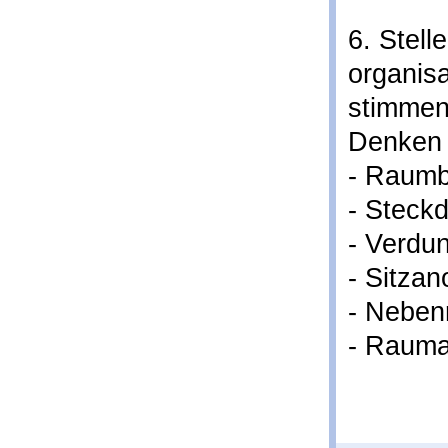
6. Stell
organis
stimmen
Denken 
- Raumb
- Steck
- Verdu
- Sitza
- Nebe
- Rauma