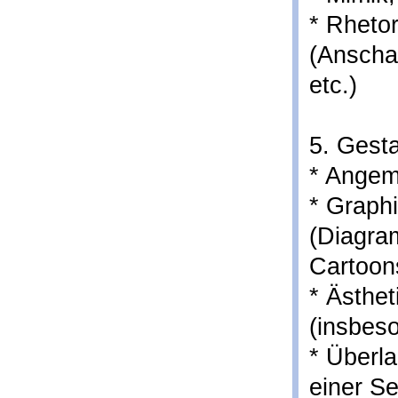
* Rhetor
(Anschau
etc.)
5. Gesta
* Angem
* Graph
(Diagra
Cartoon
* Ästhet
(insbeso
* Überl
einer S