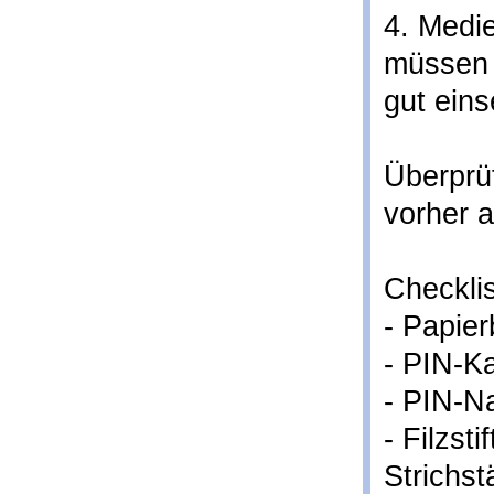
4. Medie
müssen 
gut eins
Überprü
vorher a
Checklis
- Papier
- PIN-K
- PIN-N
- Filzst
Strichst