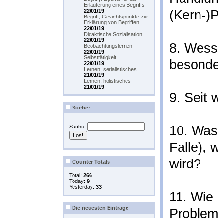
Erläuterung eines Begriffs
22/01/19
(Kern-)
Begriff, Gesichtspunkte zur
Erklärung von Begriffen
22/01/19
Didaktische Sozialisation
22/01/19
8. Wesse
Beobachtungslernen
22/01/19
Selbsttätigkeit
besonde
22/01/19
Lernen, serialistisches
21/01/19
Lernen, holistisches
21/01/19
9. Seit
Suche:
Suche:
10. Was
Falle), 
wird?
Counter Totals
Total:
266
Today:
9
Yesterday:
33
11. Wie
Die neuesten Einträge
Problem 