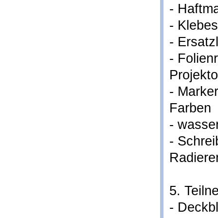
- Haftm
- Klebes
- Ersatz
- Folien
Projekto
- Marker
Farben
- wasser
- Schrei
Radiere
5. Teiln
- Deckbl