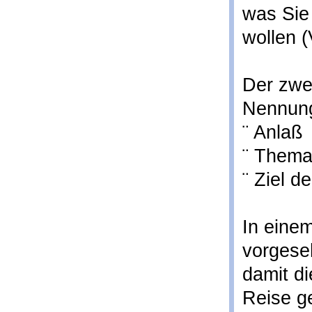
was Sie
wollen (
Der zwei
Nennun
¨ Anlaß
¨ Thema
¨ Ziel d
In einem
vorgese
damit di
Reise ge