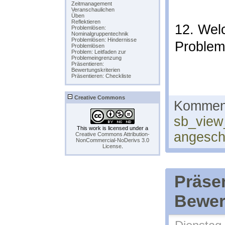
Zeitmanagement
Veranschaulichen
Üben
Reflektieren
12. Wel
Problemlösen:
Nominalgruppentechnik
Problemlösen: Hindernisse
Problem 
Problemlösen
Problem: Leitfaden zur
Problemeingrenzung
Präsentieren:
Bewertungskriterien
Präsentieren: Checkliste
Creative Commons
Komment
sb_view
This work is licensed under a
angesc
Creative Commons Attribution-
NonCommercial-NoDerivs 3.0
License
.
Präsen
Bewer