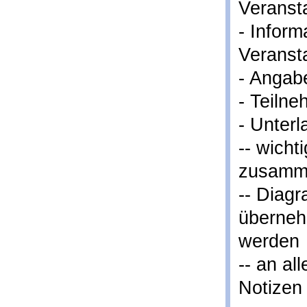
Veranst
- Infor
Veranst
- Angabe
- Teilne
- Unter
-- wicht
zusamm
-- Diag
überneh
werden
-- an al
Notizen