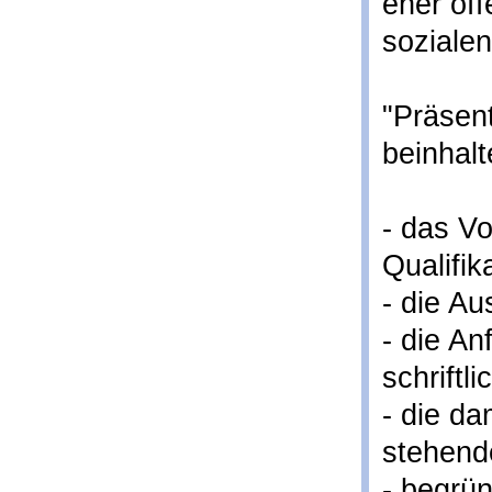
eher öff
soziale
"Präsen
beinhalt
- das Vo
Qualifik
- die Au
- die An
schriftli
- die d
stehend
- begrü