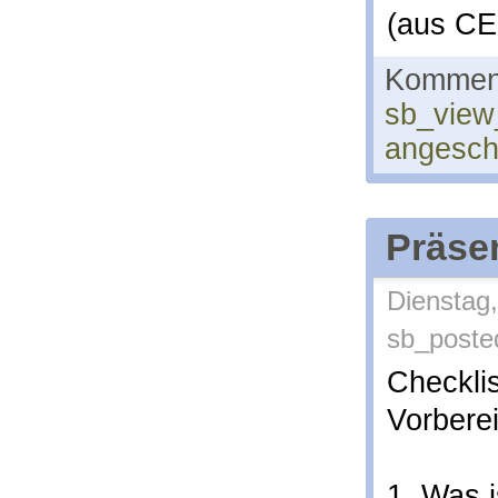
(aus CE
Komment
sb_view
angesc
Präsen
Dienstag,
sb_poste
Checkli
Vorbere
1. Was i