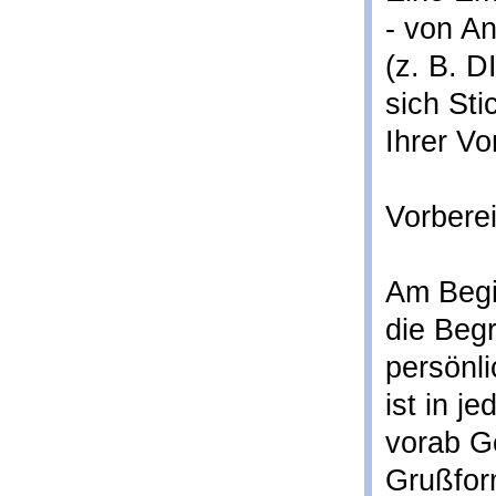
- von An
(z. B. D
sich Sti
Ihrer Vo
Vorbere
Am Begi
die Begr
persönli
ist in je
vorab G
Grußfor