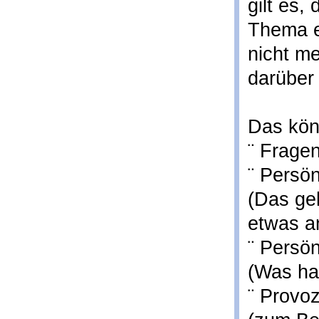
gilt es,
Thema e
nicht m
darüber
Das kön
¨ Fragen
¨ Persön
(Das ge
etwas a
¨ Persö
(Was ha
¨ Provoz