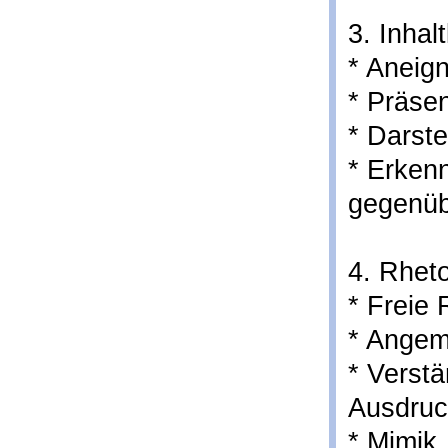
3. Inhal
* Aneig
* Präsen
* Darst
* Erkenn
gegenüb
4. Rheto
* Freie
* Angem
* Verstä
Ausdruc
* Mimik,