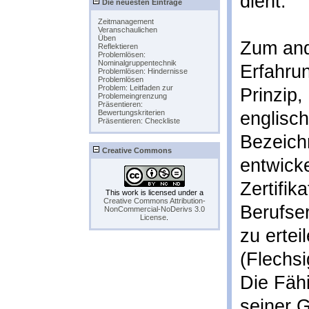
dient.
Die neuesten Einträge
Zeitmanagement
Veranschaulichen
Üben
Zum and
Reflektieren
Problemlösen:
Nominalgruppentechnik
Erfahrun
Problemlösen: Hindernisse
Problemlösen
Problem: Leitfaden zur
Prinzip,
Problemeingrenzung
Präsentieren:
Bewertungskriterien
englisc
Präsentieren: Checkliste
Bezeichn
Creative Commons
entwick
Zertifik
This work is licensed under a
Creative Commons Attribution-
Berufse
NonCommercial-NoDerivs 3.0
License
.
zu ertei
(Flechs
Die Fähi
seiner G