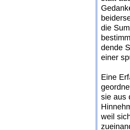
Gedanke
beiderse
die Sum
bestimmt
dende S
einer s
Eine Erf
geordnet
sie aus
Hinnehm
weil sic
zueinand