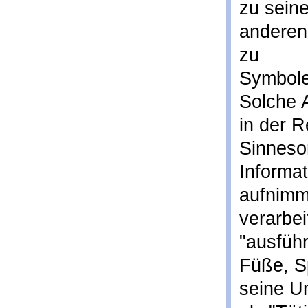
zu sein
anderen
zu
Symbolen
Solche 
in der R
Sinneso
Informa
aufnimmt
verarbei
"ausfüh
Füße, S
seine U