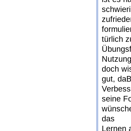
schwieri
zufriede
formulie
türlich 
Übungsfo
Nutzung
doch wi
gut, da
Verbess
seine Fo
wünsche
das
Lernen a