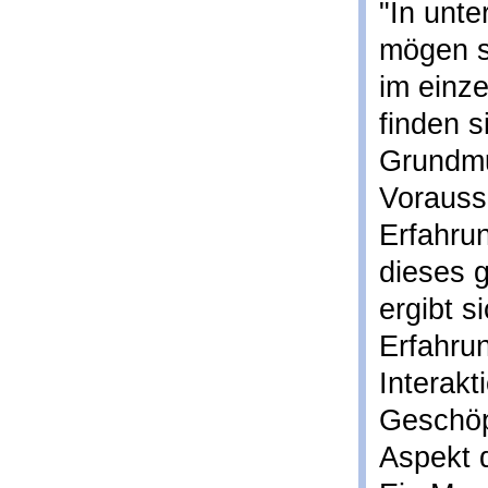
"In unte
mögen s
im einz
finden 
Grundmus
Vorauss
Erfahru
dieses 
ergibt s
Erfahru
Interak
Geschöp
Aspekt d