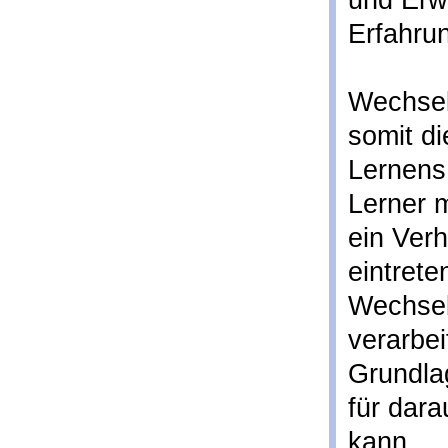
und Erw
Erfahru
Wechsel
somit d
Lernens
Lerner 
ein Ver
eintrete
Wechsel
verarbei
Grundla
für dar
kann.