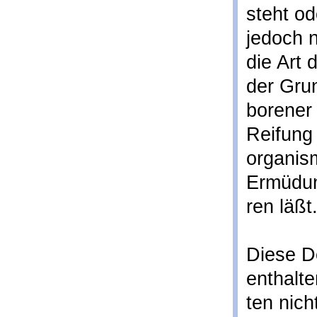
steht od
jedoch 
die Art 
der Gru
borener
Reifung 
organis
Ermüdun
ren läßt
Diese De
enthalt
ten nich