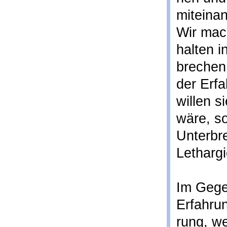
miteinan
Wir mac
halten i
brechen 
der Erf
willen s
wäre, s
Unterbr
Lethargi
Im Gege
Erfahru
rung, we