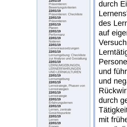
22/01/19
durch E
Präsentieren:
Bewertungskriterien
22/01/19
Lernens"
Präsentieren: Checkliste
22/01/19
des Ler
Präsentieren
22/01/19
Planen
auf eige
22/01/19
Performanz
22/01/19
Versuch 
Notieren
22/01/19
Lernvoraussetzungen
Lerntäti
22/01/19
Lernumgebung: Checkliste
zur Analyse und Gestaltung
Persone
22/01/19
LERNUMGEBUNGEN,
LERNERFAHRUNGEN
und führ
UND LERNKULTUREN
22/01/19
und neg
Lernumgebung
22/01/19
Lernstrategie, Phasen von
Rückwir
Lernstrategien
22/01/19
Lernstrategie
durch g
22/01/19
Erfahrungslernen
22/01/19
Tätigke
Lernen, zentrale
Gesichtspunkte
22/01/19
mit früh
Lernen
22/01/19
Fragen