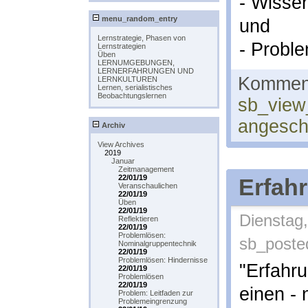
- Wisse
menu_random_entry
und
Lernstrategie, Phasen von
- Proble
Lernstrategien
Üben
LERNUMGEBUNGEN,
LERNERFAHRUNGEN UND
Komment
LERNKULTUREN
Lernen, serialistisches
Beobachtungslernen
sb_view
angesc
Archiv
View Archives
2019
Januar
Zeitmanagement
22/01/19
Erfah
Veranschaulichen
22/01/19
Üben
22/01/19
Dienstag,
Reflektieren
22/01/19
Problemlösen:
sb_poste
Nominalgruppentechnik
22/01/19
Problemlösen: Hindernisse
"Erfahr
22/01/19
Problemlösen
22/01/19
einen -
Problem: Leitfaden zur
Problemeingrenzung