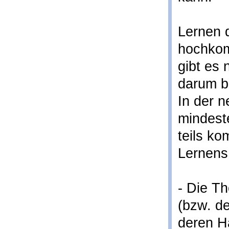
Lernen d
hochkom
gibt es 
darum b
In der n
mindeste
teils k
Lernens
- Die T
(bzw. d
deren H