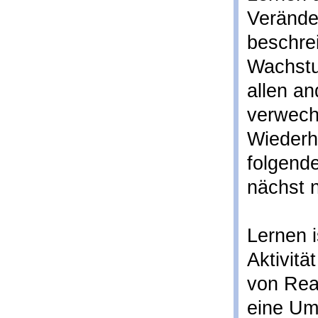
Verände
beschrei
Wachst
allen a
verwechs
Wiederh
folgende
nächst n
Lernen i
Aktivitä
von Rea
eine Umw