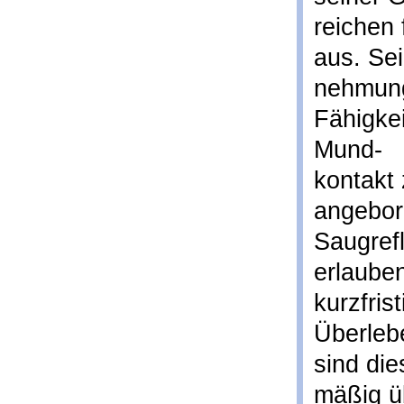
reichen 
aus. Se
nehmung
Fähigkei
Mund-
kontakt 
angebor
Saugrefl
erlaube
kurzfris
Überleb
sind di
mäßig ü