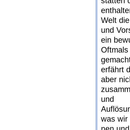
statten 
enthalt
Welt di
und Vor
ein bewu
Oftmals 
gemacht
erfährt 
aber nic
zusamme
und
Auflösu
was wir
nen und 