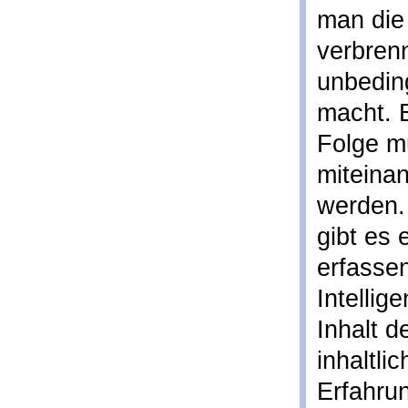
man die
verbrenn
unbedin
macht. 
Folge m
miteina
werden. 
gibt es 
erfassen
Intellig
Inhalt 
inhaltli
Erfahrun