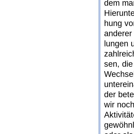
dem man
Hierunte
hung vo
anderer 
lungen u
zahlrei
sen, die
Wechsel
unterein
der bete
wir noc
Aktivitä
gewöhnli