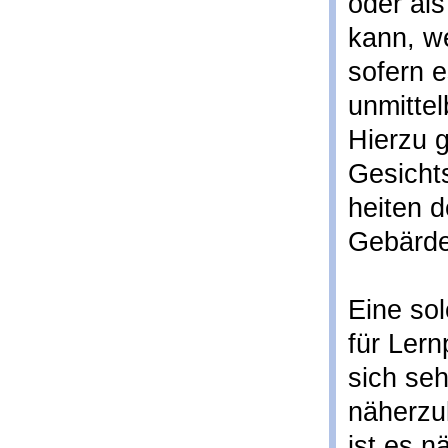
oder als
kann, we
sofern e
unmittel
Hierzu 
Gesicht
heiten d
Gebärde
Eine so
für Lern
sich seh
näherzu
ist es n