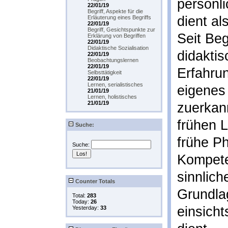
persönl
22/01/19
Begriff, Aspekte für die
dient a
Erläuterung eines Begriffs
22/01/19
Begriff, Gesichtspunkte zur
Seit Be
Erklärung von Begriffen
22/01/19
Didaktische Sozialisation
didakti
22/01/19
Beobachtungslernen
22/01/19
Erfahru
Selbsttätigkeit
22/01/19
Lernen, serialistisches
eigenes
21/01/19
Lernen, holistisches
21/01/19
zuerkan
frühen 
Suche:
frühe Ph
Suche:
Kompete
sinnlich
Counter Totals
Grundla
Total:
283
Today:
26
einsicht
Yesterday:
33