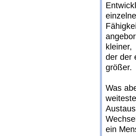
Entwick
einzeln
Fähigkei
angebor
kleiner,
der der 
größer.
Was abe
weitest
Austaus
Wechsel
ein Men