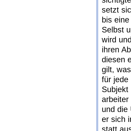
sichtig
setzt sic
bis ein
Selbst 
wird un
ihren Ab
diesen e
gilt, wa
für jed
Subjekt
arbeiter
und die
er sich 
statt au