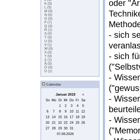
oder "Ar
K (0)
L (5)
M (0)
Technik
N (0)
O (0)
Methode
P (7)
Q (0)
R (1)
- sich s
S (0)
T (0)
U (0)
veranlas
V (1)
W (0)
X (0)
- sich f
Y (0)
Z (1)
Ä (0)
("Selbst
Ö (0)
Ü (1)
- Wisse
Calendar
("gewus
Januar 2019
»
- Wisse
So
Mo
Di
Mi
Do
Fr
Sa
1
2
3
4
5
beurteil
6
7
8
9
10
11
12
13
14
15
16
17
18
19
- Wisse
20
21
22
23
24
25
26
("Memor
27
28
29
30
31
07.08.2026