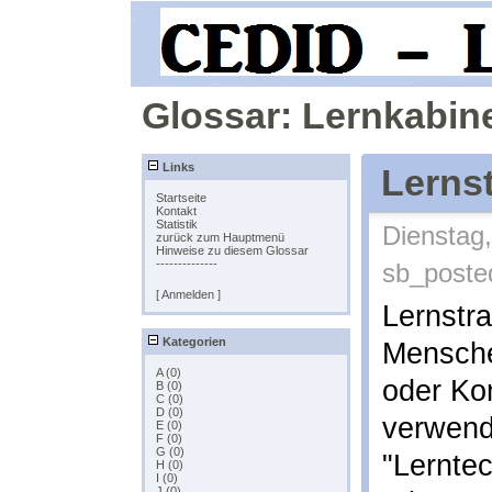
Glossar: Lernkabine
Links
Lernst
Startseite
Kontakt
Statistik
Dienstag,
zurück zum Hauptmenü
Hinweise zu diesem Glossar
--------------
sb_poste
[ Anmelden ]
Lernstra
Kategorien
Mensche
A (0)
oder Ko
B (0)
C (0)
D (0)
verwende
E (0)
F (0)
G (0)
"Lerntec
H (0)
I (0)
J (0)