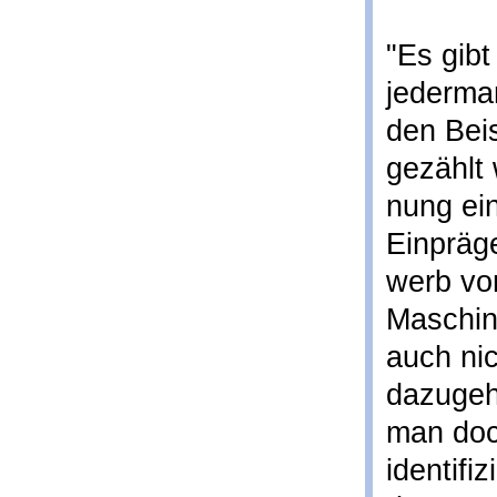
"Es gibt
jederma
den Bei
gezählt
nung ei
Einpräg
werb von
Maschin
auch nic
dazugehö
man doch
identifi