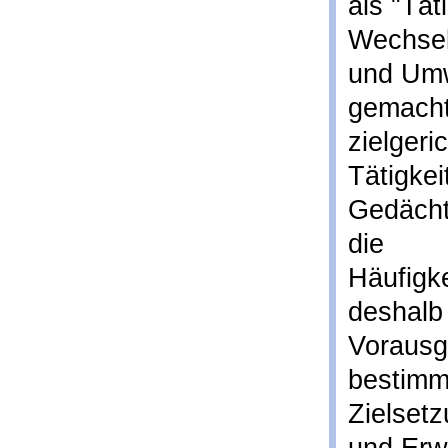
als "Tät
Wechsel
und Umw
gemacht
zielgeri
Tätigkei
Gedächtn
die
Häufigke
deshalb
Vorausg
bestimme
Zielset