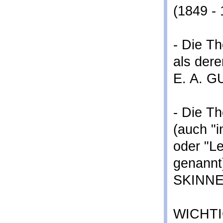
(1849 - 
- Die Th
als dere
E. A. G
- Die T
(auch "i
oder "L
genannt)
SKINNER
WICHTI