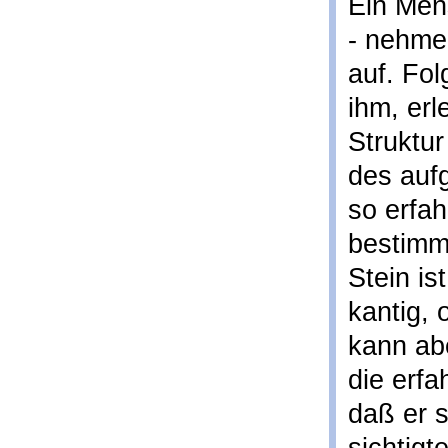
Ein Men
- nehmen
auf. Fol
ihm, erl
Struktu
des auf
so erfa
bestimm
Stein is
kantig, 
kann ab
die erf
daß er s