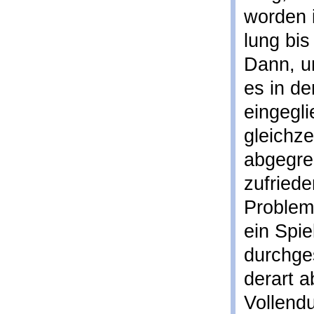
worden i
lung bis
Dann, un
es in d
eingegli
gleichz
abgegren
zufriede
Problem
ein Spie
durchges
derart 
Vollend