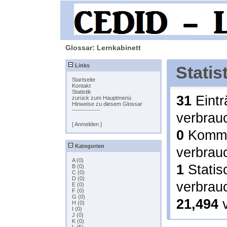
Glossar: Lernkabinett
Links
Statis
Startseite
Kontakt
Statistik
31
Eintr
zurück zum Hauptmenü
Hinweise zu diesem Glossar
--------------
verbra
[ Anmelden ]
0
Komme
Kategorien
verbra
A (0)
1
Statis
B (0)
C (0)
D (0)
verbra
E (0)
F (0)
G (0)
21,494
v
H (0)
I (0)
J (0)
K (0)